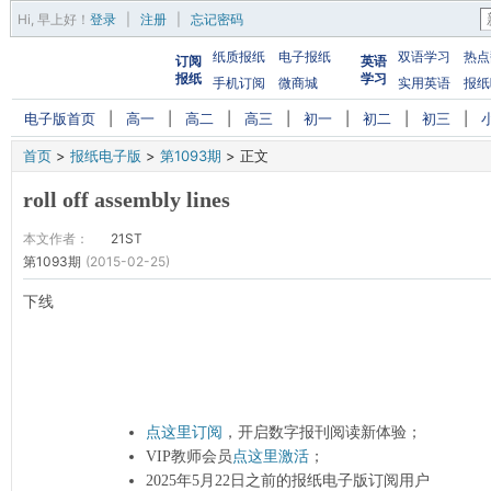
Hi,
早上好
！
登录
|
注册
|
忘记密码
纸质报纸
电子报纸
双语学习
热点
订阅
英语
报纸
学习
手机订阅
微商城
实用英语
报纸
电子版首页
|
高一
|
高二
|
高三
|
初一
|
初二
|
初三
|
首页
>
报纸电子版
>
第1093期
>
正文
roll off assembly lines
本文作者：
21ST
第1093期
(2015-02-25)
下线
点这里订阅
，开启数字报刊阅读新体验；
VIP教师会员
点这里激活
；
2025年5月22日之前的报纸电子版订阅用户