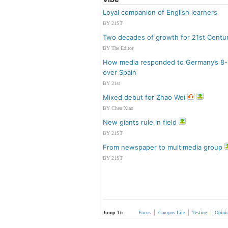
Loyal companion of English learners
BY 21ST
Two decades of growth for 21st Centu
BY The Editor
How media responded to Germany’s 8-1
over Spain
BY 21st
Mixed debut for Zhao Wei
BY Chen Xiao
New giants rule in field
BY 21ST
From newspaper to multimedia group
BY 21ST
|
|
|
Jump To
:
Focus
Campus Life
Testing
Opini