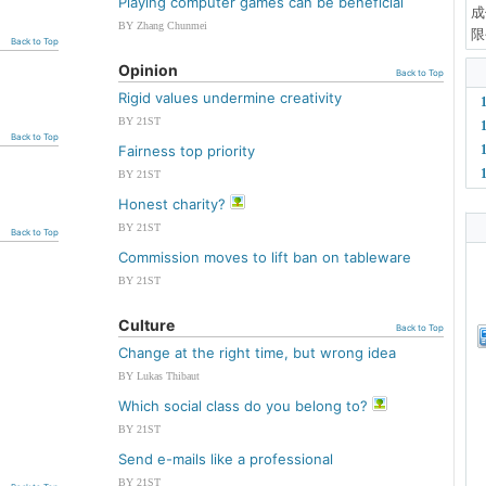
Playing computer games can be beneficial
成
BY Zhang Chunmei
限
Back to Top
Opinion
Back to Top
Rigid values undermine creativity
BY 21ST
Back to Top
Fairness top priority
BY 21ST
Honest charity?
BY 21ST
Back to Top
Commission moves to lift ban on tableware
BY 21ST
Culture
Back to Top
Change at the right time, but wrong idea
BY Lukas Thibaut
Which social class do you belong to?
BY 21ST
Send e-mails like a professional
BY 21ST