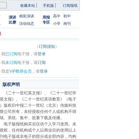
收藏本站
|
手机版
|
订阅报纸
告
精彩演讲
高中
初中
演讲
用报
比赛
专区
化
活动动态
小学
画刊
报
（
订阅须知
）
·
我
已订阅
电子报，请
登录
·
我
未订阅
电子报，请
订阅
·
我是
VIP教师会员
，请
登录
版权声明
《二十一世纪英文报》、《二十一世纪学
英文报》、《二十一世纪英语教育》（电子
）版权归中报二十一世纪（北京）传媒科技
限公司所有，未经授权任何个人或机构不得
续、系统、集中、批量下载及传播。
电子版报纸购买后仅供个人学习使用。未
授权，任何机构或个人以商业目的使用以上
刊电子版或非电子的部分或全部内容，均构