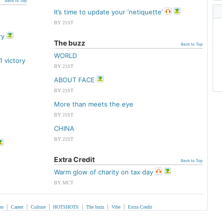
Back to Top
It’s time to update your ‘netiquette’
BY 21ST
ry
The buzz
Back to Top
WORLD
 victory
BY 21ST
ABOUT FACE
BY 21ST
More than meets the eye
BY 21ST
CHINA
BY 21ST
Extra Credit
Back to Top
Warm glow of charity on tax day
BY MCT
|
|
|
|
|
|
on
Career
Culture
HOTSHOTS
The buzz
Vibe
Extra Credit