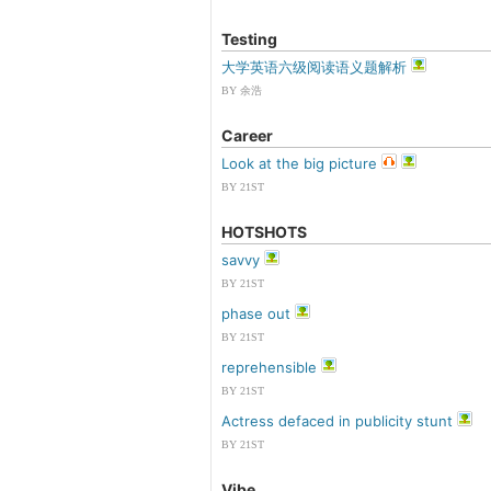
Testing
大学英语六级阅读语义题解析
BY 余浩
Career
Look at the big picture
BY 21ST
HOTSHOTS
savvy
BY 21ST
phase out
BY 21ST
reprehensible
BY 21ST
Actress defaced in publicity stunt
BY 21ST
Vibe