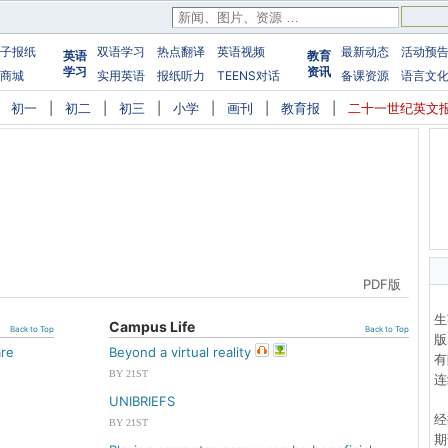
子报纸
双语学习
热点翻译
英语视频
最新动态
活动预
英语
教育
学习
资讯
商城
实用英语
报纸听力
TEENS对话
备课资源
语言文
|
初一
|
初二
|
初三
|
小学
|
画刊
|
教育报
|
二十一世纪英文
网页版
PDF版
生
Campus Life
Back to Top
Back to Top
版
are
Beyond a virtual reality
有
BY 21ST
连
UNIBRIEFS
经
BY 21ST
期