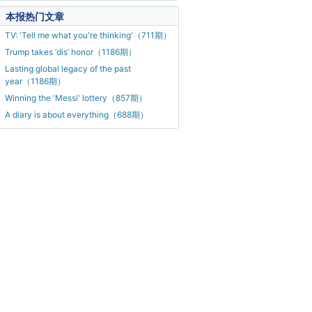
本报热门文章
TV: 'Tell me what you're thinking'（711期）
Trump takes ‘dis’ honor（1186期）
Lasting global legacy of the past
year（1186期）
Winning the 'Messi' lottery（857期）
A diary is about everything（688期）