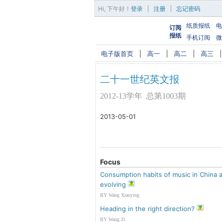
Hi,
下午好
！
登录
|
注册
|
忘记密码
纸质报纸
电
订阅
报纸
手机订阅
微
电子版首页
|
高一
|
高二
|
高三
二十一世纪英文报
2012-13学年 总第1003期
2013-05-01
Focus
Consumption habits of music in China 
evolving
BY Wang Xiaoying
Heading in the right direction?
BY Wang Zi