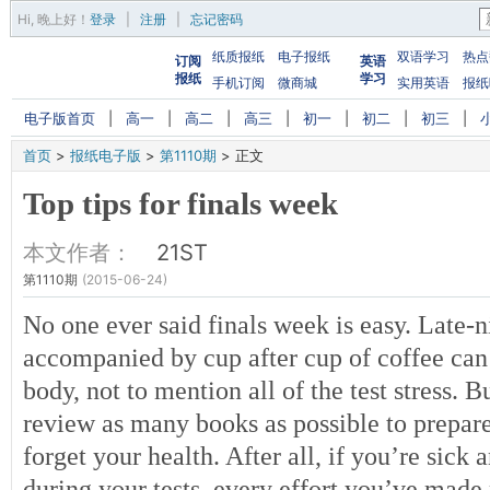
Hi,
晚上好
！
登录
|
注册
|
忘记密码
纸质报纸
电子报纸
双语学习
热点
订阅
英语
报纸
学习
手机订阅
微商城
实用英语
报纸
电子版首页
|
高一
|
高二
|
高三
|
初一
|
初二
|
初三
|
首页
>
报纸电子版
>
第1110期
>
正文
Top tips for finals week
本文作者：
21ST
第1110期
(2015-06-24)
No one ever said finals week is easy. Late
accompanied by cup after cup of coffee can t
body, not to mention all of the test stress. B
review as many books as possible to prepare 
forget your health. After all, if you’re sick
during your tests, every effort you’ve made